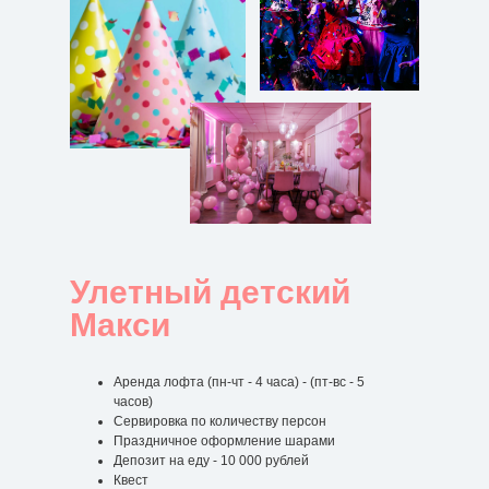
КОНТАКТЫ
7 (499) 553 07 16
Москва, ул.Бакунинская 69с1
Вызвать такси
Москва, ул.Докукина 8с2
Вызвать такси
Улетный детский
Макси
Режим работы :
24/7
Аренда лофта (пн-чт - 4 часа) - (пт-вс - 5
часов)
Сервировка по количеству персон
Праздничное оформление шарами
Депозит на еду - 10 000 рублей
Квест