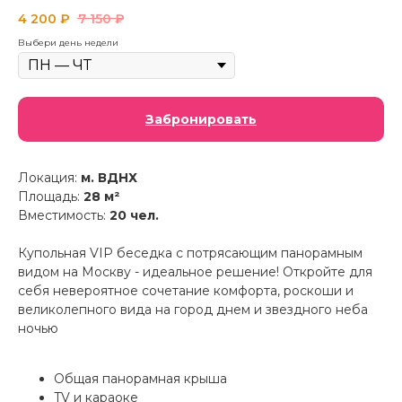
4 200
₽
7 150
₽
Выбери день недели
Забронировать
Локация:
м. ВДНХ
Площадь:
28 м²
Вместимость:
20 чел.
Купольная VIP беседка с потрясающим панорамным
видом на Москву - идеальное решение! Откройте для
себя невероятное сочетание комфорта, роскоши и
великолепного вида на город днем и звездного неба
ночью
Общая панорамная крыша
TV и караоке