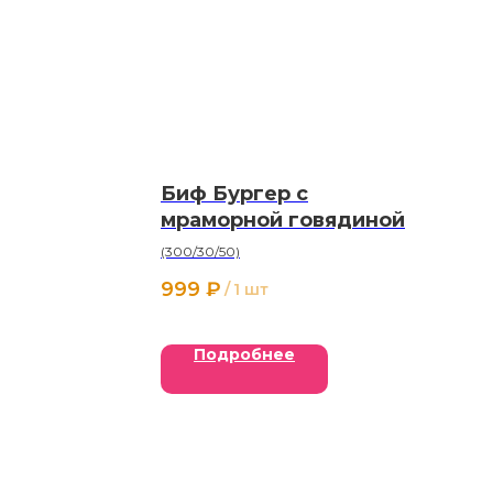
Биф Бургер с
мраморной говядиной
(300/30/50)
999
₽
/
1 шт
Подробнее