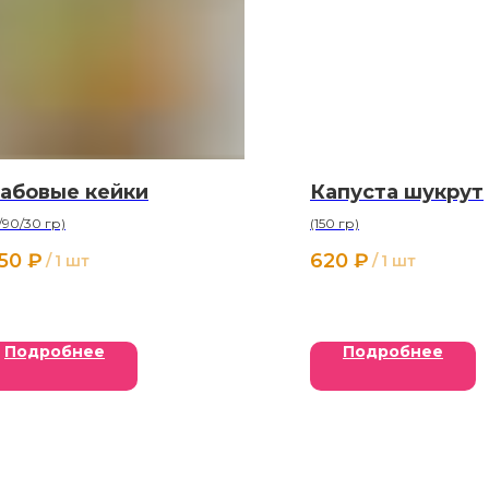
абовые кейки
Капуста шукрут
/90/30 гр)
(150 гр)
250
₽
620
₽
/
1 шт
/
1 шт
Подробнее
Подробнее