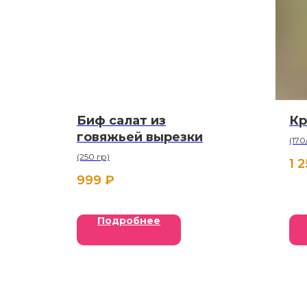
Биф салат из
Кр
говяжьей вырезки
(170
(250 гр)
1 
999
₽
Подробнее