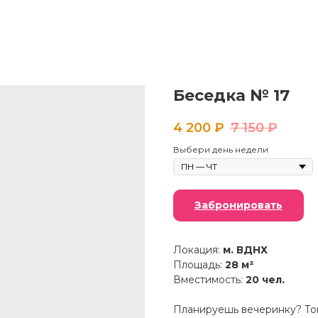
Беседка № 17
4 200
₽
7 150
₽
Выбери день недели
Забронировать
Локация:
м. ВДНХ
Площадь:
28 м²
Вместимость:
20 чел.
Планируешь вечеринку? Тог