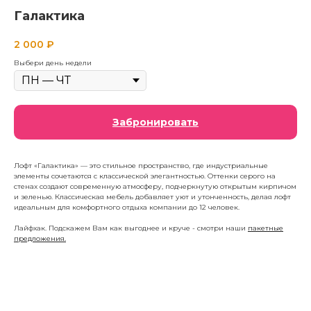
Галактика
2 000
₽
Выбери день недели
Забронировать
Лофт «Галактика» — это стильное пространство, где индустриальные
элементы сочетаются с классической элегантностью. Оттенки серого на
стенах создают современную атмосферу, подчеркнутую открытым кирпичом
и зеленью. Классическая мебель добавляет уют и утонченность, делая лофт
идеальным для комфортного отдыха компании до 12 человек.
Лайфхак. Подскажем Вам как выгоднее и круче - смотри наши
пакетные
предложения.