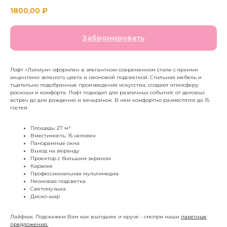
1800,00
₽
Забронировать
Лофт «Лилиум» оформлен в элегантном современном стиле с яркими
акцентами зеленого цвета и неоновой подсветкой. Стильная мебель и
тщательно подобранные произведения искусства, создают атмосферу
роскоши и комфорта. Лофт подходит для различных событий: от деловых
встреч до дня рождения и вечеринок. В нем комфортно разместятся до 15
гостей.
Площадь: 27 м²
Вместимость: 15 человек
Панорамные окна
Выход на веранду
Проектор с большим экраном
Караоке
Профессиональная мультимедиа
Неоновая подсветка
Светомузыка
Диско-шар
Лайфхак. Подскажем Вам как выгоднее и круче - смотри наши
пакетные
предложения.