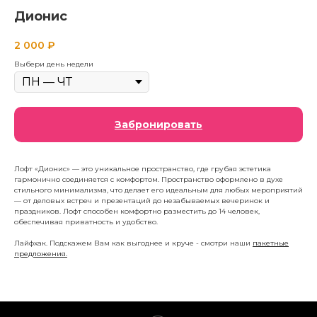
Дионис
2 000
₽
Выбери день недели
Забронировать
Лофт «Дионис» — это уникальное пространство, где грубая эстетика
гармонично соединяется с комфортом. Пространство оформлено в духе
стильного минимализма, что делает его идеальным для любых мероприятий
— от деловых встреч и презентаций до незабываемых вечеринок и
праздников. Лофт способен комфортно разместить до 14 человек,
обеспечивая приватность и удобство.
Лайфхак. Подскажем Вам как выгоднее и круче - смотри наши
пакетные
предложения.