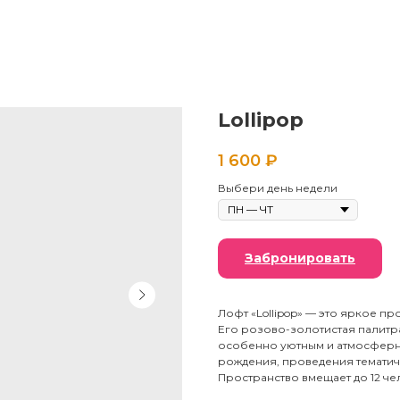
Lollipop
1 600
₽
Выбери день недели
Забронировать
Лофт «Lollipop» — это яркое п
Его розово-золотистая палитра
особенно уютным и атмосферны
рождения, проведения тематич
Пространство вмещает до 12 че