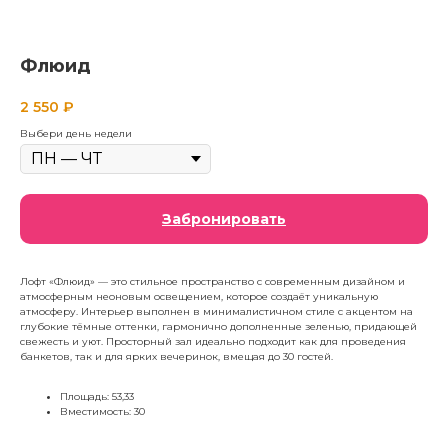
Флюид
2 550
₽
Выбери день недели
Забронировать
Лофт «Флюид» — это стильное пространство с современным дизайном и
атмосферным неоновым освещением, которое создаёт уникальную
атмосферу. Интерьер выполнен в минималистичном стиле с акцентом на
глубокие тёмные оттенки, гармонично дополненные зеленью, придающей
свежесть и уют. Просторный зал идеально подходит как для проведения
банкетов, так и для ярких вечеринок, вмещая до 30 гостей.
Площадь: 53,33
Вместимость: 30