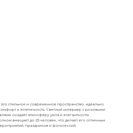
 это стильное и современное пространство, идеально
 комфорт и эстетичность. Светлый интерьер с розовыми
лями создаёт атмосферу уюта и элегантности.
лком вмещает до 25 человек, что делает его отличным
ероприятий, праздников и фотосессий.