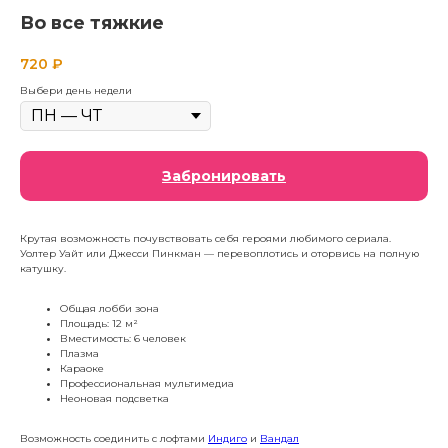
Во все тяжкие
720
₽
Выбери день недели
Забронировать
Крутая возможность почувствовать себя героями любимого сериала.
Уолтер Уайт или Джесси Пинкман — перевоплотись и оторвись на полную
катушку.
Общая лобби зона
Площадь: 12 м²
Вместимость: 6 человек
Плазма
Караоке
Профессиональная мультимедиа
Неоновая подсветка
Возможность соединить с лофтами
Индиго
и
Вандал