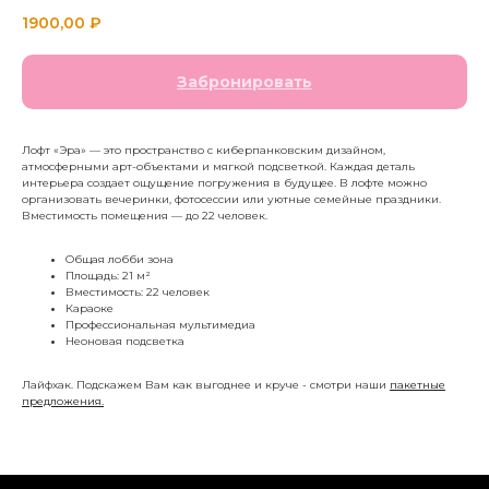
1900,00
₽
Забронировать
Лофт «Эра» — это пространство с киберпанковским дизайном,
атмосферными арт-объектами и мягкой подсветкой. Каждая деталь
интерьера создает ощущение погружения в будущее. В лофте можно
организовать вечеринки, фотосессии или уютные семейные праздники.
Вместимость помещения — до 22 человек.
Общая лобби зона
Площадь: 21 м²
Вместимость: 22 человек
Караоке
Профессиональная мультимедиа
Неоновая подсветка
Лайфхак. Подскажем Вам как выгоднее и круче - смотри наши
пакетные
предложения.