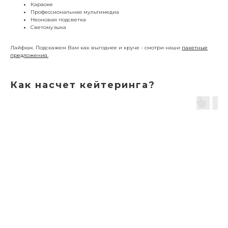
Караоке
Профессиональная мультимедиа
Неоновая подсветка
Светомузыка
Лайфхак. Подскажем Вам как выгоднее и круче - смотри наши
пакетные
предложения.
Как насчет кейтеринга?