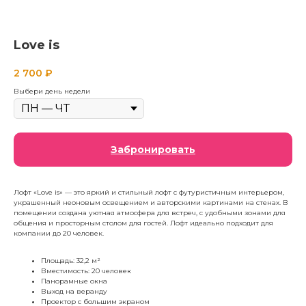
Love is
2 700
₽
Выбери день недели
Забронировать
Лофт «Love is» — это яркий и стильный лофт с футуристичным интерьером,
украшенный неоновым освещением и авторскими картинами на стенах. В
помещении создана уютная атмосфера для встреч, с удобными зонами для
общения и просторным столом для гостей. Лофт идеально подходит для
компании до 20 человек.
Площадь: 32,2 м²
Вместимость: 20 человек
Панорамные окна
Выход на веранду
Проектор с большим экраном