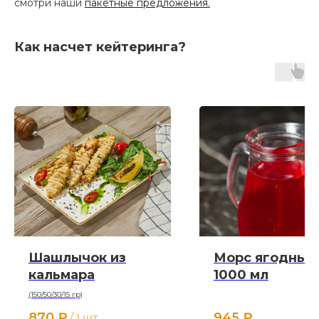
смотри наши
пакетные предложения.
Как насчет кейтеринга?
Шашлычок из
Морс ягодный
кальмара
1000 мл
(150/50/30/15 гр)
870
₽
945
₽
/
1 шт