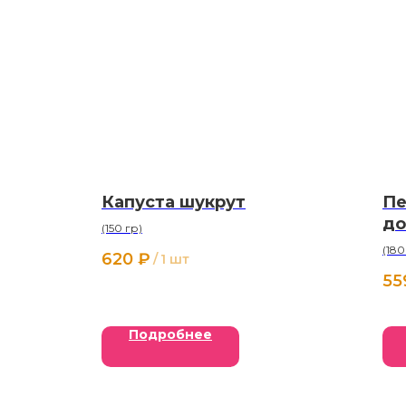
Капуста шукрут
Пе
до
(150 гр)
(180
620
₽
/
1 шт
55
Подробнее