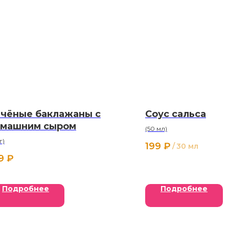
чёные баклажаны с
Соус сальса
машним сыром
(50 мл)
г)
199
₽
/
30 мл
9
₽
Подробнее
Подробнее