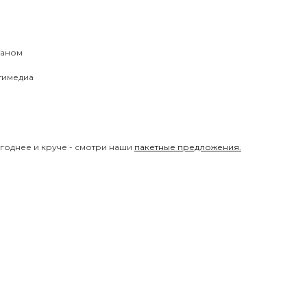
раном
тимедиа
годнее и круче - смотри наши
пакетные предложения.