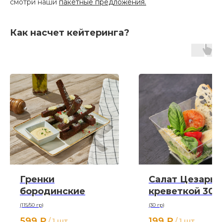
смотри наши
пакетные предложения.
Как насчет кейтеринга?
Гренки
Салат Цезарь 
бородинские
креветкой 30 г
(115/50 гр)
(30 гр)
599
₽
199
₽
/
1 шт
/
1 шт