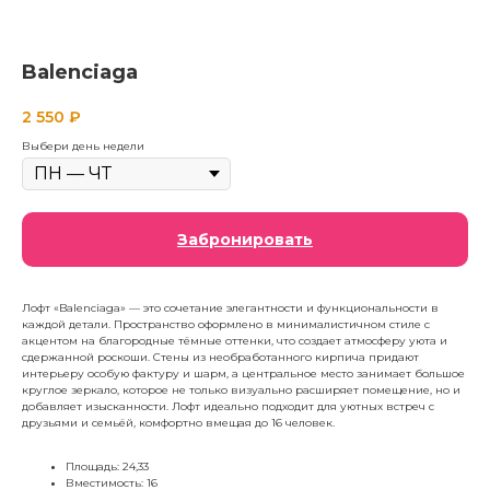
Balenciaga
2 550
₽
Выбери день недели
Забронировать
Лофт «Balenciaga» — это сочетание элегантности и функциональности в
каждой детали. Пространство оформлено в минималистичном стиле с
акцентом на благородные тёмные оттенки, что создает атмосферу уюта и
сдержанной роскоши. Стены из необработанного кирпича придают
интерьеру особую фактуру и шарм, а центральное место занимает большое
круглое зеркало, которое не только визуально расширяет помещение, но и
добавляет изысканности. Лофт идеально подходит для уютных встреч с
друзьями и семьёй, комфортно вмещая до 16 человек.
Площадь: 24,33
Вместимость: 16