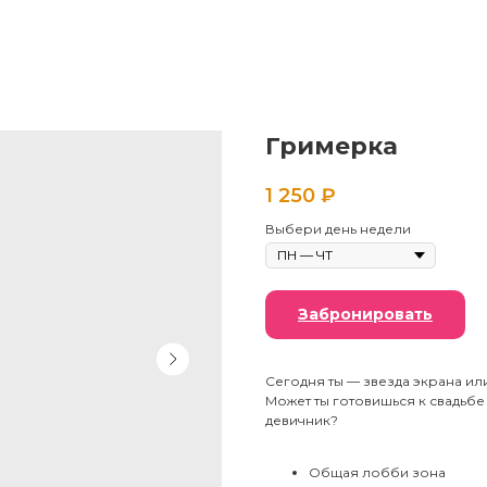
Гримерка
1 250
₽
Выбери день недели
Забронировать
Сегодня ты — звезда экрана ил
Может ты готовишься к свадьб
девичник?
Общая лобби зона