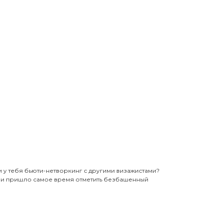
и у тебя бьюти-нетворкинг с другими визажистами?
е и пришло самое время отметить безбашенный