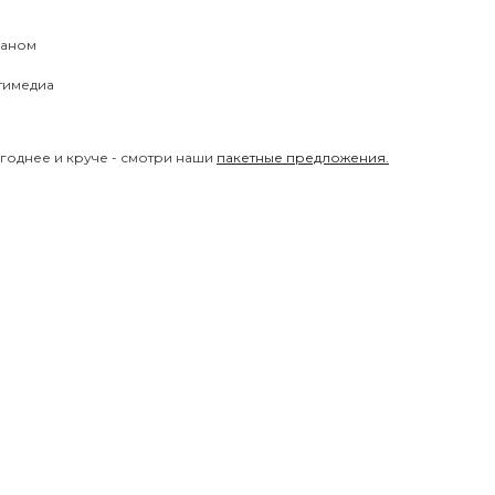
раном
тимедиа
годнее и круче - смотри наши
пакетные предложения.