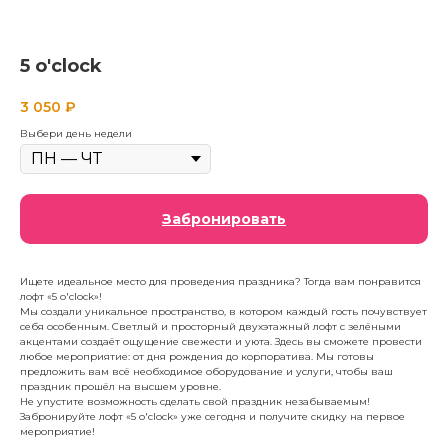
5 o'clock
3 050
₽
Выбери день недели
Забронировать
Ищете идеальное место для проведения праздника? Тогда вам понравится
лофт «5 o'clock»!
Мы создали уникальное пространство, в котором каждый гость почувствует
себя особенным. Светлый и просторный двухэтажный лофт с зелёными
акцентами создаёт ощущение свежести и уюта. Здесь вы сможете провести
любое мероприятие: от дня рождения до корпоратива. Мы готовы
предложить вам всё необходимое оборудование и услуги, чтобы ваш
праздник прошёл на высшем уровне.
Не упустите возможность сделать свой праздник незабываемым!
Забронируйте лофт «5 o'clock» уже сегодня и получите скидку на первое
мероприятие!