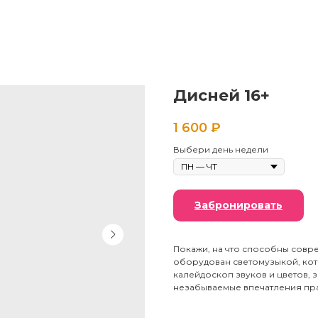
Дисней 16+
1 600
₽
Выбери день недели
Забронировать
Покажи, на что способны совр
оборудован светомузыкой, кот
калейдоскоп звуков и цветов, 
незабываемые впечатления пра