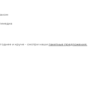
раном
тимедиа
годнее и круче - смотри наши
пакетные предложения.