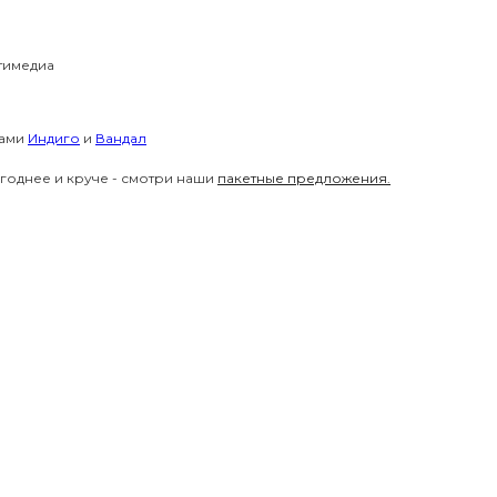
тимедиа
тами
Индиго
и
Вандал
годнее и круче - смотри наши
пакетные предложения.