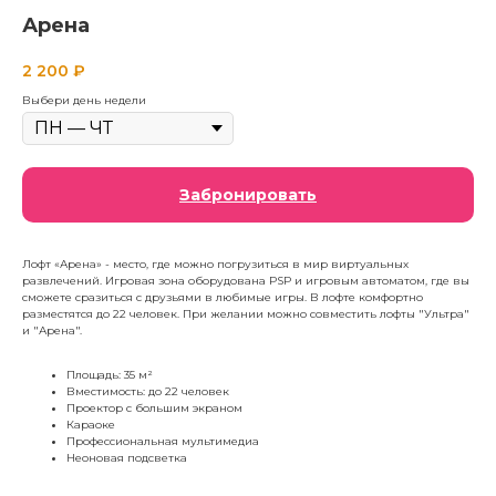
Арена
2 200
₽
Выбери день недели
Забронировать
Лофт «Арена» - место, где можно погрузиться в мир виртуальных
развлечений. Игровая зона оборудована PSP и игровым автоматом, где вы
сможете сразиться с друзьями в любимые игры. В лофте комфортно
разместятся до 22 человек. При желании можно совместить лофты "Ультра"
и "Арена".
Площадь: 35 м²
Вместимость: до 22 человек
Проектор с большим экраном
Караоке
Профессиональная мультимедиа
Неоновая подсветка