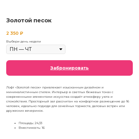
Золотой песок
2 350
₽
Выбери день недели
Забронировать
Лофт «Золотой песок» привлекает изысканным дизайном и
минималистичным стилем. Интерьер в светлых бежевых тонах с
современными элементами искусства создаёт атмосферу уюта и
спокойствия. Просторный зал рассчитан на комфортное размещение до 16
человек, идеально подходя для семейных торжеств, деловых встреч или
дружеских вечеринок.
Площадь: 24,33
Вместимость: 16