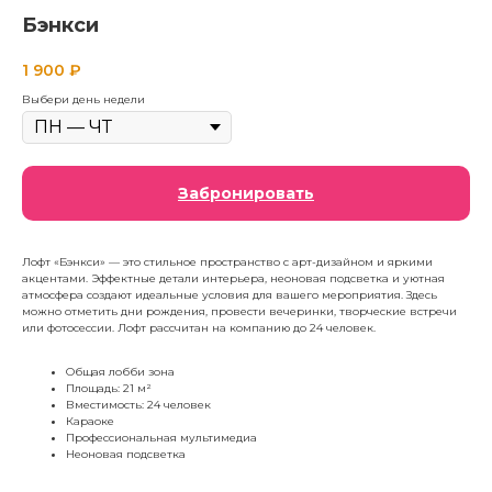
Бэнкси
1 900
₽
Выбери день недели
Забронировать
Лофт «Бэнкси» — это стильное пространство с арт-дизайном и яркими
акцентами. Эффектные детали интерьера, неоновая подсветка и уютная
атмосфера создают идеальные условия для вашего мероприятия. Здесь
можно отметить дни рождения, провести вечеринки, творческие встречи
или фотосессии. Лофт рассчитан на компанию до 24 человек.
Общая лобби зона
Площадь: 21 м²
Вместимость: 24 человек
Караоке
Профессиональная мультимедиа
Неоновая подсветка