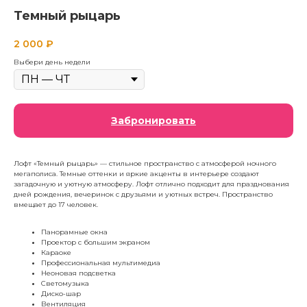
Темный рыцарь
2 000
₽
Выбери день недели
Забронировать
Лофт «Темный рыцарь» — стильное пространство с атмосферой ночного
мегаполиса. Темные оттенки и яркие акценты в интерьере создают
загадочную и уютную атмосферу. Лофт отлично подходит для празднования
дней рождения, вечеринок с друзьями и уютных встреч. Пространство
вмещает до 17 человек.
Панорамные окна
Проектор с большим экраном
Караоке
Профессиональная мультимедиа
Неоновая подсветка
Светомузыка
Диско-шар
Вентиляция