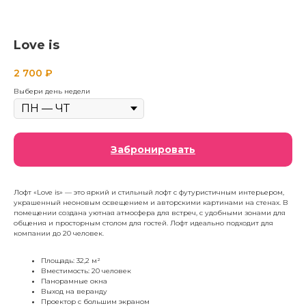
Love is
2 700
₽
Выбери день недели
Забронировать
Лофт «Love is» — это яркий и стильный лофт с футуристичным интерьером,
украшенный неоновым освещением и авторскими картинами на стенах. В
помещении создана уютная атмосфера для встреч, с удобными зонами для
общения и просторным столом для гостей. Лофт идеально подходит для
компании до 20 человек.
Площадь: 32,2 м²
Вместимость: 20 человек
Панорамные окна
Выход на веранду
Проектор с большим экраном