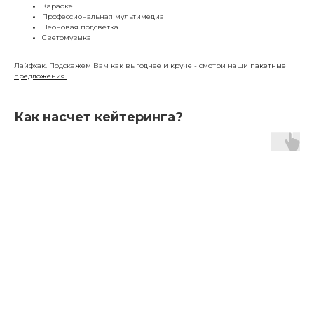
Караоке
Профессиональная мультимедиа
Неоновая подсветка
Светомузыка
Лайфхак. Подскажем Вам как выгоднее и круче - смотри наши
пакетные
предложения.
Как насчет кейтеринга?