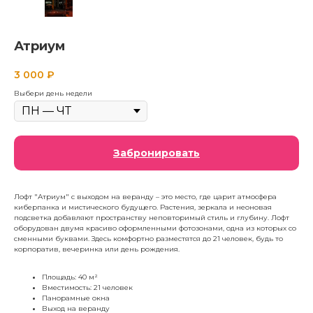
Атриум
3 000
₽
Выбери день недели
Забронировать
Лофт "Атриум" с выходом на веранду – это место, где царит атмосфера
киберпанка и мистического будущего. Растения, зеркала и неоновая
подсветка добавляют пространству неповторимый стиль и глубину. Лофт
оборудован двумя красиво оформленными фотозонами, одна из которых со
сменными буквами. Здесь комфортно разместятся до 21 человек, будь то
корпоратив, вечеринка или день рождения.
Площадь: 40 м²
Вместимость: 21 человек
Панорамные окна
Выход на веранду