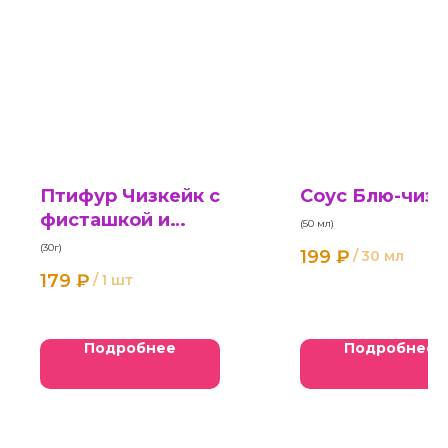
Птифур Чизкейк с
Соус Блю-чиз
фисташкой и
(50 мл)
клубникой
(30г)
199
₽
/
30 мл
179
₽
/
1 шт
Подробнее
Подробнее