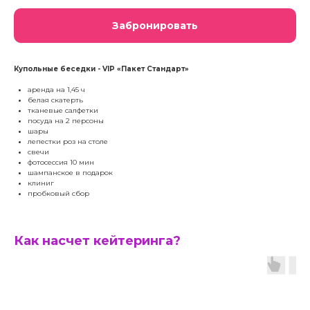
Забронировать
Купольные беседки - VIP «Пакет Стандарт»
аренда на 1,45 ч
белая скатерть
тканевые салфетки
посуда на 2 персоны
шары
лепестки роз на столе
свечи
фотосессия 10 мин
шампанское в подарок
клиниг
пробковый сбор
Как насчет кейтеринга?