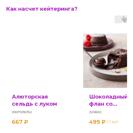
Как насчет кейтеринга?
Алюторская
Шоколадный
сельдь с луком
флан со
сливочным
(100/70/30/15г)
(120/60г)
мороженным
667
₽
499
₽
/
1 шт