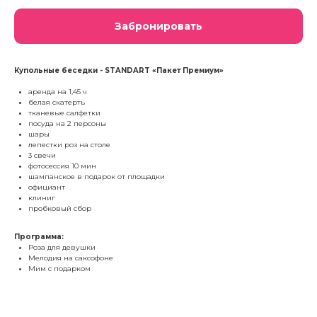
Забронировать
Купольные беседки - STANDART «Пакет Премиум»
аренда на 1,45 ч
белая скатерть
тканевые салфетки
посуда на 2 персоны
шары
лепестки роз на столе
3 свечи
фотосессия 10 мин
шампанское в подарок от площадки
официант
клиниг
пробковый сбор
Программа:
Роза для девушки
Мелодия на саксофоне
Мим с подарком