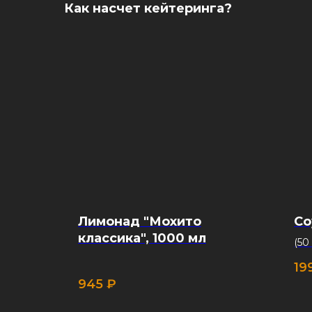
Как насчет кейтеринга?
Лимонад "Мохито
Со
классика", 1000 мл
(50
19
945
₽