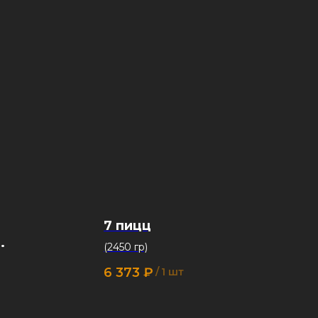
7 пицц
(2450 гр)
ами
6 373
₽
/
1 шт