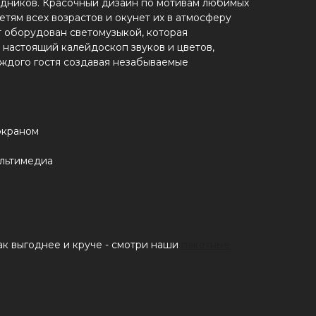
здников. Красочный дизайн по мотивам любимых
тям всех возрастов и окунет их в атмосферу
т оборудован светомузыкой, которая
 настоящий калейдоскоп звуков и цветов,
ждого гостя создавая незабываемые
экраном
льтимедиа
к выгоднее и круче - смотри наши
пакетные