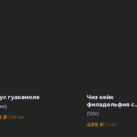
ус гуакамоле
Чиз кейк
филадельфия с
 мл)
сезонными ягод
(120г)
9
₽
/
30 мл
499
₽
/
1 шт