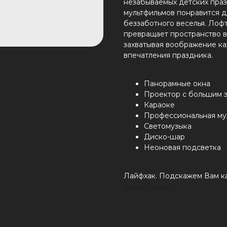
незабываемых детских пра
мультфильмов понравится де
беззаботного веселья. Лоф
превращает пространство в
захватывая воображение ка
впечатления праздника.
Панорамные окна
Проектор с большим 
Караоке
Профессиональная му
Светомузыка
Диско-шар
Неоновая подсветка
Лайфхак. Подскажем Вам ка
предложения.