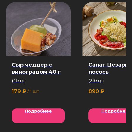
Сыр чеддер с
Салат Цезарь
виноградом 40 г
лосось
(40 гр)
(210 гр)
179
₽
890
₽
/
1 шт
Подробнее
Подробнее