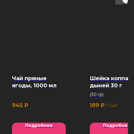
Чай пряные
Шейка коппа с
ягоды, 1000 мл
дыней 30 г
(30 гр)
945
₽
189
₽
/
1 шт
Подробнее
Подробнее