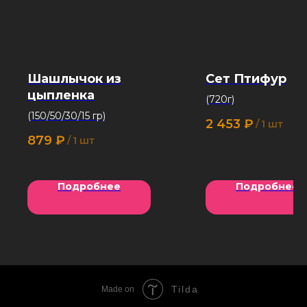
Шашлычок из
Сет Птифур
цыпленка
(720г)
(150/50/30/15 гр)
2 453
₽
/
1 шт
879
₽
/
1 шт
Подробнее
Подробнее
Tilda
Made on