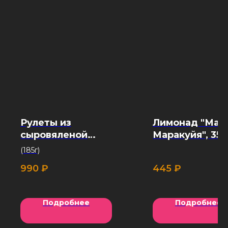
Рулеты из
Лимонад "Ман
сыровяленой
Маракуйя", 350
говядины
(185г)
990
₽
445
₽
Подробнее
Подробнее