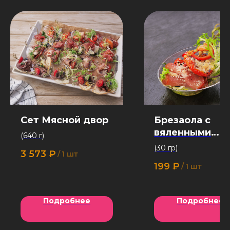
Сет Мясной двор
Брезаола с
вяленными
(640 г)
томатами 30 г
(30 гр)
3 573
₽
/
1 шт
199
₽
/
1 шт
Подробнее
Подробнее