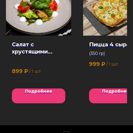
Салат с
Пицца 4 сыра
хрустящими
(350 гр)
баклажанами
999
₽
/
1 шт
899
₽
/
1 шт
Подробнее
Подробнее