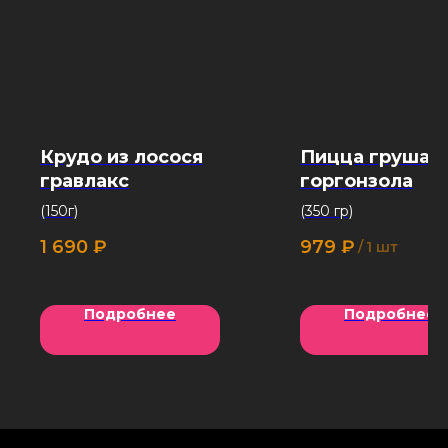
Крудо из лосося
Пицца груша/
гравлакс
горгонзола
(150г)
(350 гр)
1 690
₽
979
₽
/
1 шт
Подробнее
Подробнее