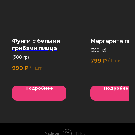
Фунги с белыми
Маргарита пи
грибами пицца
(350 гр)
(300 гр)
799
₽
/
1 шт
990
₽
/
1 шт
Подробнее
Подробнее
Tilda
Made on