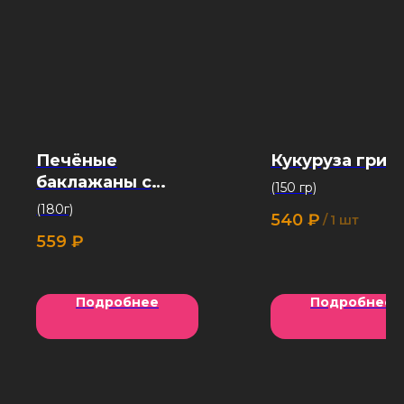
Печёные
Кукуруза грил
баклажаны с
(150 гр)
домашним сыром
(180г)
540
₽
/
1 шт
559
₽
Подробнее
Подробнее