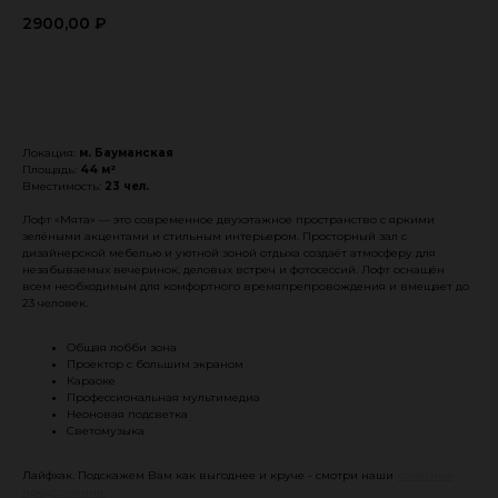
2900,00
₽
Забронировать
Локация:
м. Бауманская
Площадь:
44 м²
Вместимость:
23 чел.
Лофт «Мята» — это современное двухэтажное пространство с яркими
зелёными акцентами и стильным интерьером. Просторный зал с
дизайнерской мебелью и уютной зоной отдыха создаёт атмосферу для
незабываемых вечеринок, деловых встреч и фотосессий. Лофт оснащён
всем необходимым для комфортного времяпрепровождения и вмещает до
23 человек.
Общая лобби зона
Проектор с большим экраном
Караоке
Профессиональная мультимедиа
Неоновая подсветка
Светомузыка
Лайфхак. Подскажем Вам как выгоднее и круче - смотри наши
пакетные
предложения.