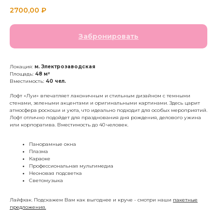
2700,00
₽
Забронировать
Локация:
м. Электрозаводская
Площадь:
48 м²
Вместимость:
40 чел.
Лофт «Луи» впечатляет лаконичным и стильным дизайном с темными
стенами, зелеными акцентами и оригинальными картинами. Здесь царит
атмосфера роскоши и уюта, что идеально подходит для особых мероприятий.
Лофт отлично подойдет для празднования дня рождения, делового ужина
или корпоратива. Вместимость до 40 человек.
Панорамные окна
Плазма
Караоке
Профессиональная мультимедиа
Неоновая подсветка
Светомузыка
Лайфхак. Подскажем Вам как выгоднее и круче - смотри наши
пакетные
предложения.