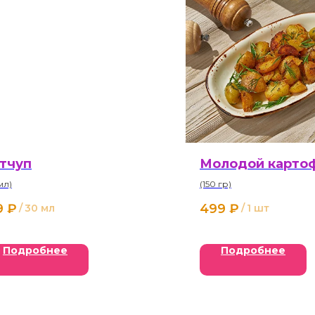
тчуп
Молодой карто
мл)
(150 гр)
9
₽
499
₽
/
30 мл
/
1 шт
Подробнее
Подробнее