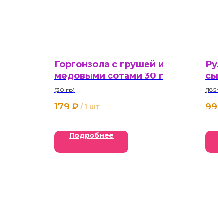
Горгонзола с грушей и
Ру
медовыми сотами 30 г
сы
го
(30 гр)
(185
179
₽
99
/
1 шт
Подробнее