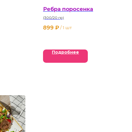
Ребра поросенка
(300/20 гр)
899
₽
/
1 шт
Подробнее