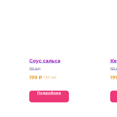
Соус сальса
Ке
(50 мл)
(50 
199
₽
19
/
30 мл
Подробнее