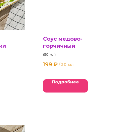
Соус медово-
ки
горчичный
(50 мл)
199
₽
/
30 мл
Подробнее