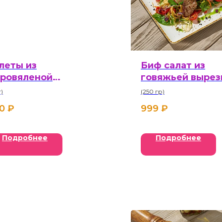
леты из
Биф салат из
ровяленой
говяжьей вырез
вядины
г)
(250 гр)
0
₽
999
₽
Подробнее
Подробнее