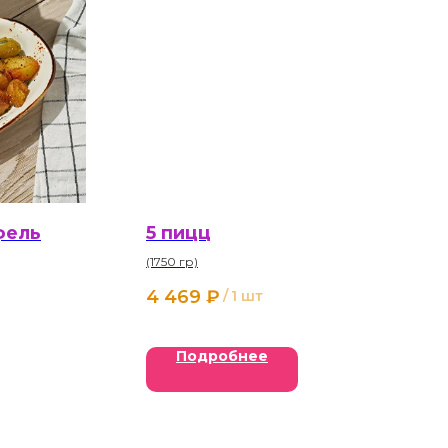
фель
5 пицц
(1750 гр)
4 469
₽
/
1 шт
Подробнее