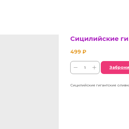
Сицилийские ги
499
₽
Заброни
Сицилийские гигантские оливки