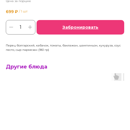
Цена за порцию
699
₽
/
1 шт
Забронировать
Перец болгарский, кабачок, томаты, баклажан, шампиньон, кукуруза, соус
песто, сыр пармезан (180 гр)
Другие блюда