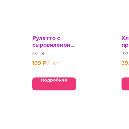
Рулетто с
Хл
сыровяленой
пр
говядиной 50 г
(50 гр)
(150
199
₽
39
/
1 шт
Подробнее