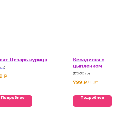
лат Цезарь курица
Кесадилья с
цыпленком
 гр)
(170/30 гр)
9
₽
799
₽
/
1 шт
Подробнее
Подробнее