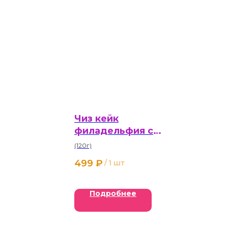
Чиз кейк
филадельфия с
сезонными ягодами
(120г)
499
₽
/
1 шт
Подробнее