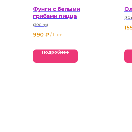
Фунги с белыми
Ол
грибами пицца
(30 
(300 гр)
15
990
₽
/
1 шт
Подробнее