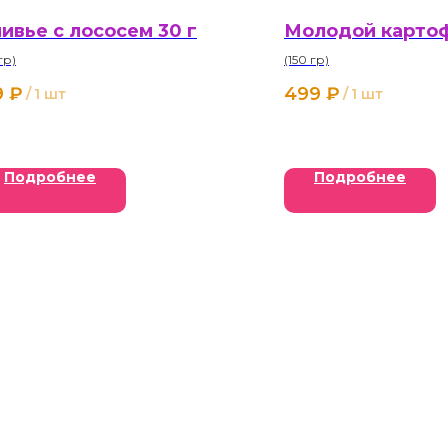
ивье с лососем 30 г
Молодой карто
гр)
(150 гр)
9
₽
499
₽
/
1 шт
/
1 шт
Подробнее
Подробнее