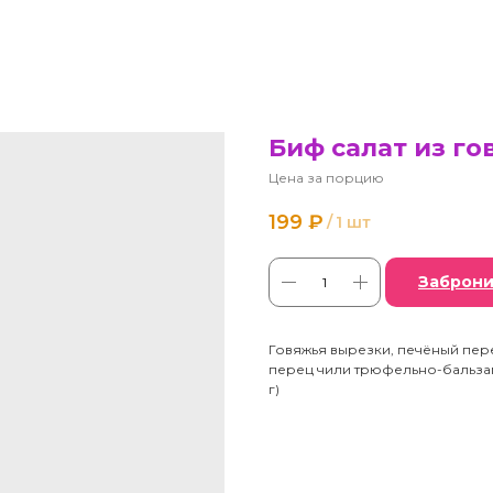
Биф салат из го
Цена за порцию
199
₽
/
1 шт
Заброни
Говяжья вырезки, печёный пере
перец чили трюфельно-бальзами
г)