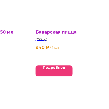
350 мл
Баварская пицца
(350 гр)
940
₽
/
1 шт
Подробнее