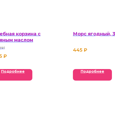
ебная корзина с
Морс ягодный, 
яным маслом
 гр)
445
₽
5
₽
Подробнее
Подробнее