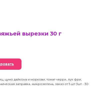
вяжьей вырезки 30 г
ровать
ц, цумо дайкона и моркови, томат черри, лук фри,
ческая заправка, микрозелень; заказ от 5 шт (1шт - 30