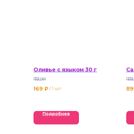
Оливье с языком 30 г
Са
(30 гр)
(210
169
₽
89
/
1 шт
Подробнее