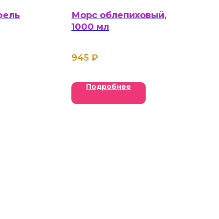
фель
Морс облепиховый,
1000 мл
945
₽
Подробнее