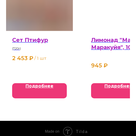
Сет Птифур
Лимонад "Ман
Маракуйя", 10
(720г)
мл
2 453
₽
/
1 шт
945
₽
Подробнее
Подробнее
Tilda
Made on