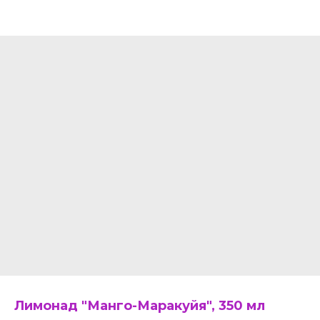
Лимонад "Манго-Маракуйя", 350 мл