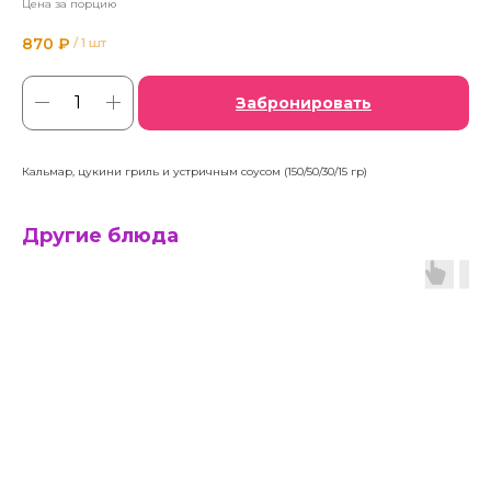
Цена за порцию
870
₽
/
1 шт
Забронировать
Кальмар, цукини гриль и устричным соусом (150/50/30/15 гр)
Другие блюда