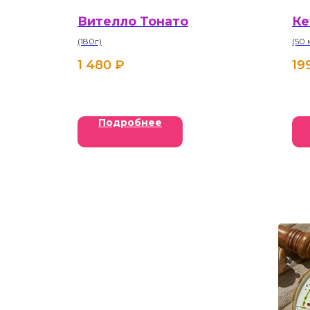
Вителло Тонато
Ке
(180г)
(50 
1 480
₽
19
Подробнее