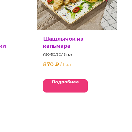
Шашлычок из
ки
кальмара
(150/50/30/15 гр)
870
₽
/
1 шт
Подробнее