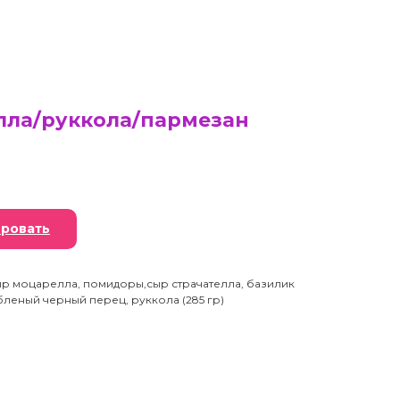
лла/руккола/пармезан
ровать
сыр моцарелла, помидоры,сыр страчателла, базилик
леный черный перец, руккола (285 гр)