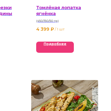
резки
Томлёная лопатка
ядины
ягнёнка
(450/150/50 гр)
4 399
₽
/
1 шт
Подробнее