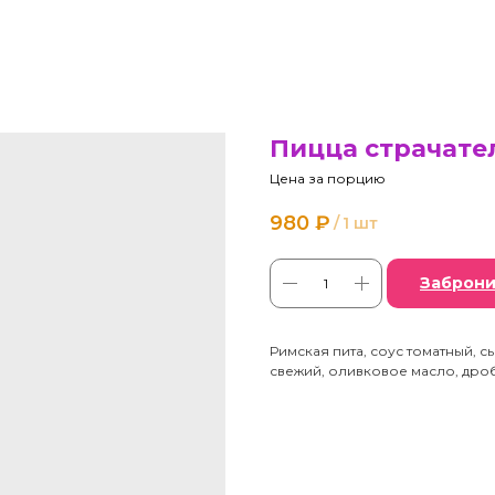
Пицца страчате
Цена за порцию
980
₽
/
1 шт
Заброни
Римская пита, соус томатный, 
свежий, оливковое масло, дроб