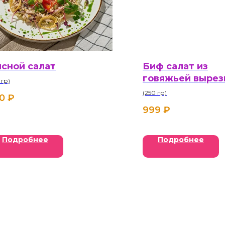
сной салат
Биф салат из
говяжьей вырез
 гр)
(250 гр)
0
₽
999
₽
Подробнее
Подробнее