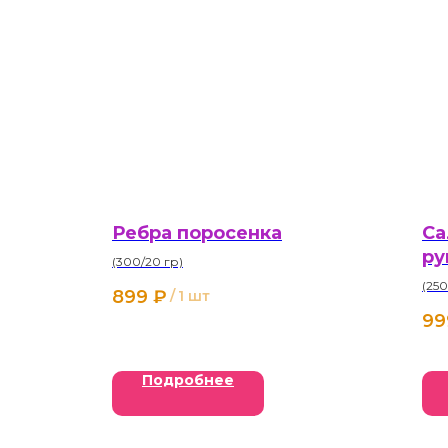
Ребра поросенка
Са
ру
(300/20 гр)
(250
899
₽
/
1 шт
99
Подробнее