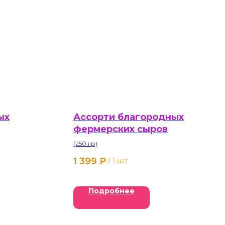
ых
Ассорти благородных
фермерских сыров
(250 гр)
1 399
₽
/
1 шт
Подробнее