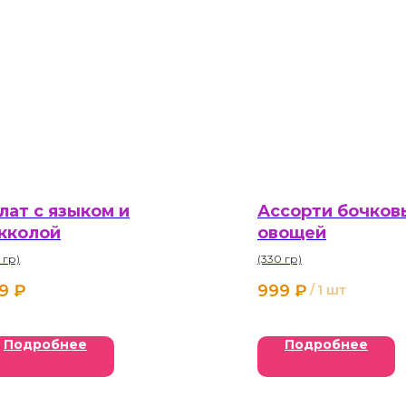
лат с языком и
Ассорти бочков
кколой
овощей
 гр)
(330 гр)
9
₽
999
₽
/
1 шт
Подробнее
Подробнее