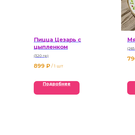
Пицца Цезарь с
Мя
цыпленком
(265
(320 гр)
79
899
₽
/
1 шт
Подробнее