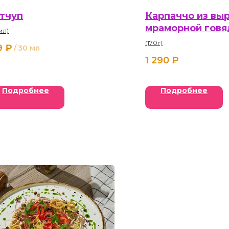
тчуп
Карпаччо из вы
мраморной гов
мл)
(170г)
9
₽
/
30 мл
1 290
₽
Подробнее
Подробнее