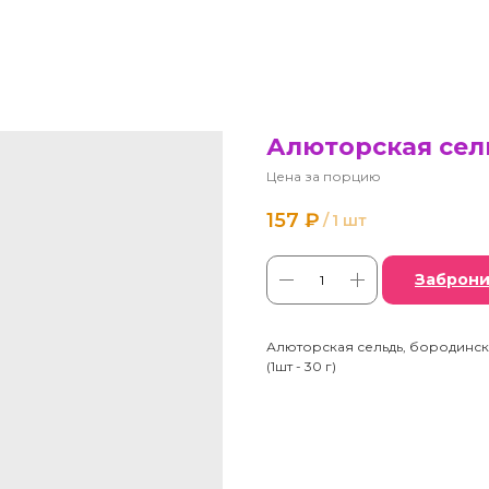
Алюторская сель
Цена за порцию
157
₽
/
1 шт
Заброни
Алюторская сельдь, бородинска
(1шт - 30 г)