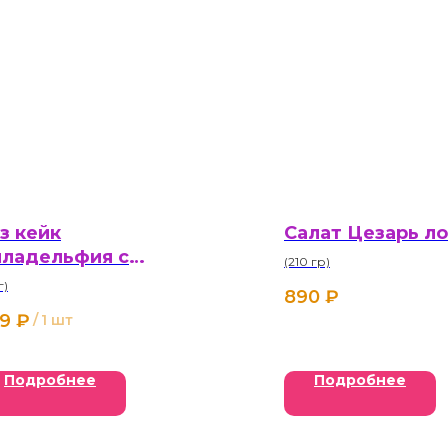
з кейк
Салат Цезарь л
ладельфия с
(210 гр)
зонными ягодами
г)
890
₽
9
₽
/
1 шт
Подробнее
Подробнее