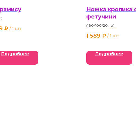
рамису
Ножка кролика 
фетучини
г)
(180/100/20 гр)
9
₽
/
1 шт
1 589
₽
/
1 шт
Подробнее
Подробнее