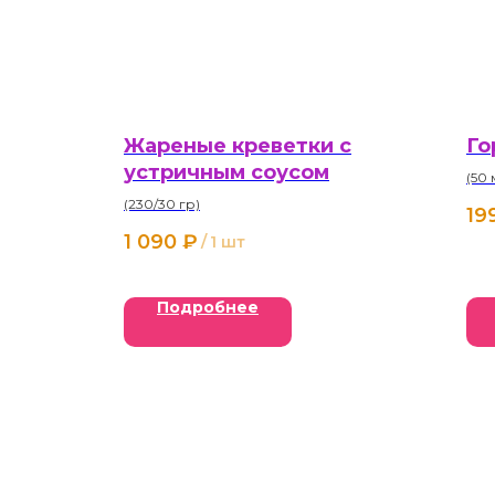
Жареные креветки с
Го
устричным соусом
(50 
(230/30 гр)
19
1 090
₽
/
1 шт
Подробнее