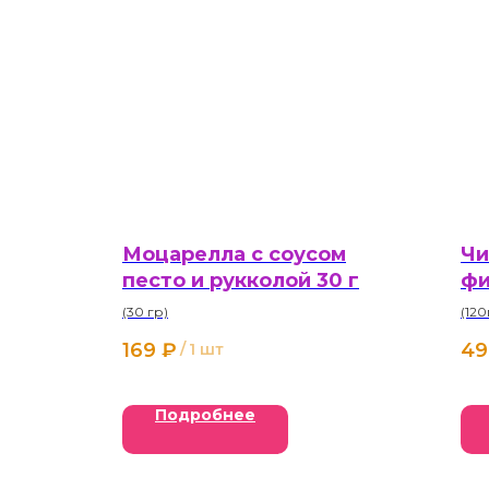
Моцарелла с соусом
Чи
песто и рукколой 30 г
фи
се
(30 гр)
(120
169
₽
49
/
1 шт
Подробнее