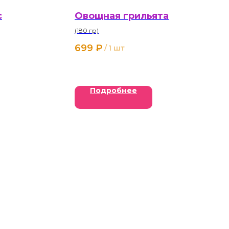
с
Овощная грильята
(180 гр)
699
₽
/
1 шт
Подробнее