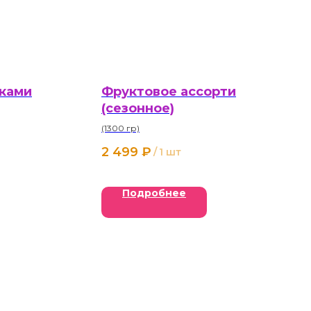
тками
Фруктовое ассорти
(сезонное)
(1300 гр)
2 499
₽
/
1 шт
Подробнее