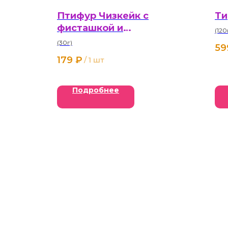
Птифур Чизкейк с
Ти
фисташкой и
(120
клубникой
(30г)
59
179
₽
/
1 шт
Подробнее