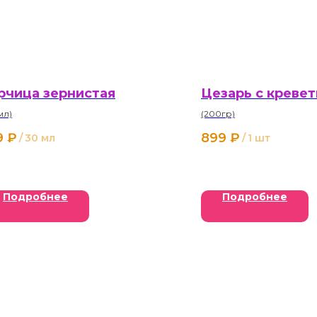
рчица зернистая
Цезарь с креве
мл)
(200гр)
9
₽
899
₽
/
30 мл
/
1 шт
Подробнее
Подробнее