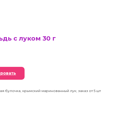
дь с луком 30 г
ровать
я булочка, крымский маринованный лук; заказ от 5 шт