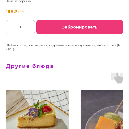
Цена за порцию
189
₽
/
1 шт
Забронировать
Шейка коппа, ломтик дыни, кедровые орехи, микрозелень; заказ от 5 шт (1шт
- 30 г)
Другие блюда