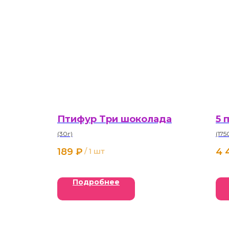
Птифур Три шоколада
5 
(30г)
(175
189
₽
4 
/
1 шт
Подробнее