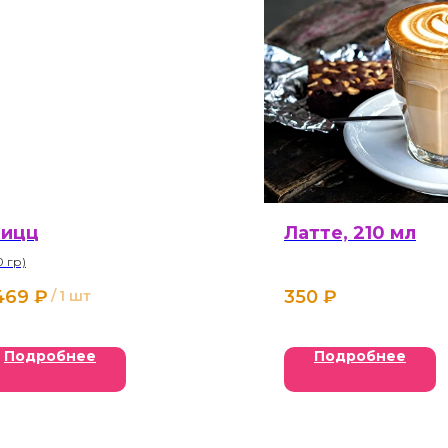
пицц
Латте, 210 мл
0 гр)
469
₽
350
₽
/
1 шт
Подробнее
Подробнее