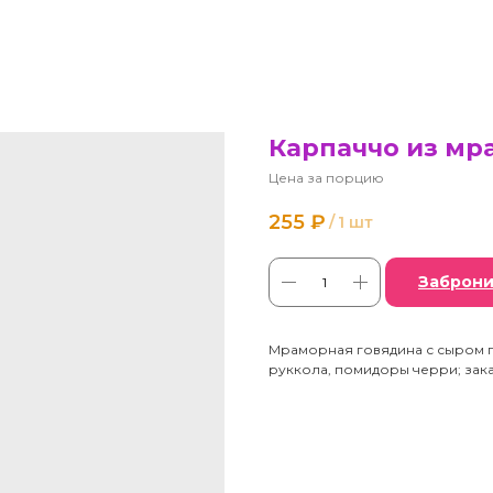
Карпаччо из мр
Цена за порцию
255
₽
/
1 шт
Заброни
Мраморная говядина с сыром 
руккола, помидоры черри; заказ о