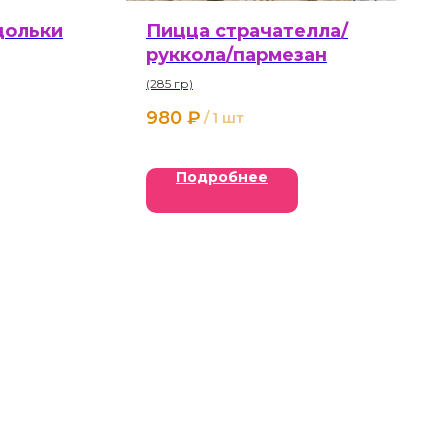
дольки
Пицца страчателла/
руккола/пармезан
(285 гр)
980
₽
/
1 шт
Подробнее