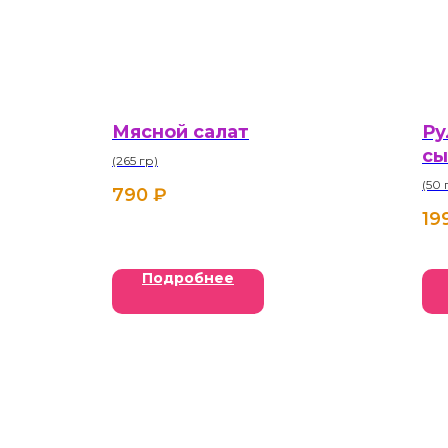
Мясной салат
Ру
сы
(265 гр)
го
(50 
790
₽
19
Подробнее