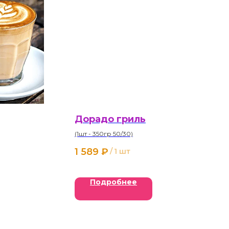
Дорадо гриль
(1шт - 350гр 50/30)
1 589
₽
/
1 шт
Подробнее