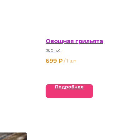
Овощная грильята
(180 гр)
699
₽
/
1 шт
Подробнее