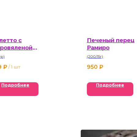
летто с
Печеный перец
ровяленой
Рамиро
вядиной 50 г
гр)
(200/15г)
9
₽
950
₽
/
1 шт
Подробнее
Подробнее