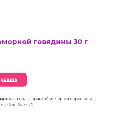
аморной говядины 30 г
ровать
пармезан под заправкой из черного трюфеля,
т 5 шт (1шт - 30 г)