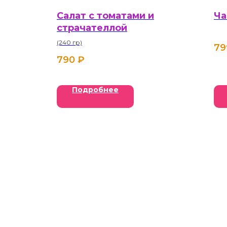
Салат с томатами и
Ча
страчателлой
(240 гр)
79
790
₽
Подробнее