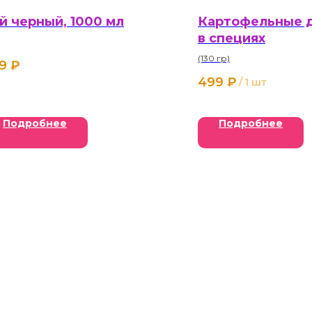
й черный, 1000 мл
Картофельные 
в специях
(130 гр)
9
₽
499
₽
/
1 шт
Подробнее
Подробнее