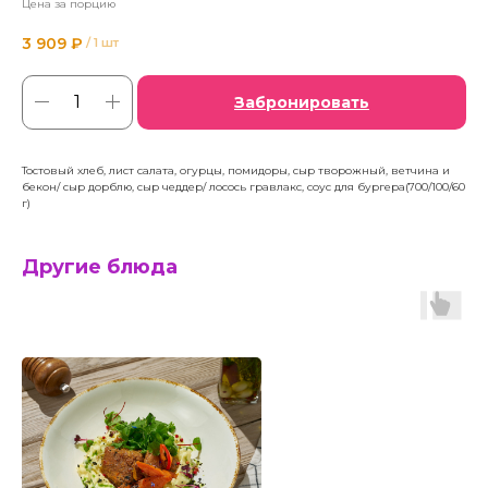
Цена за порцию
3 909
₽
/
1 шт
Забронировать
Тостовый хлеб, лист салата, огурцы, помидоры, сыр творожный, ветчина и
бекон/ сыр дорблю, сыр чеддер/ лосось гравлакс, соус для бургера(700/100/60
г)
Другие блюда